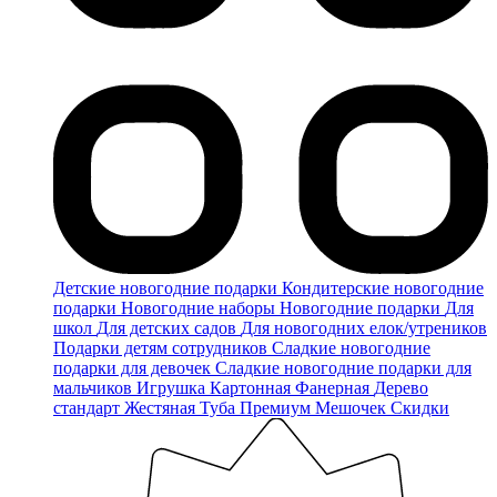
Детские новогодние подарки
Кондитерские новогодние
подарки
Новогодние наборы
Новогодние подарки
Для
школ
Для детских садов
Для новогодних елок/утреников
Подарки детям сотрудников
Сладкие новогодние
подарки для девочек
Сладкие новогодние подарки для
мальчиков
Игрушка
Картонная
Фанерная
Дерево
стандарт
Жестяная
Туба
Премиум
Мешочек
Скидки